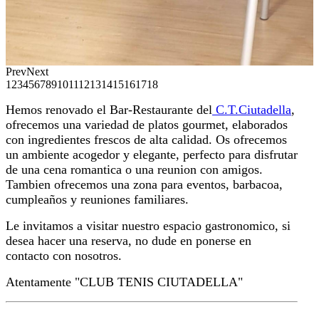
Prev
Next
1
2
3
4
5
6
7
8
9
10
11
12
13
14
15
16
17
18
Hemos renovado el Bar-Restaurante del
C.T.Ciutadella
,
ofrecemos una variedad de platos gourmet, elaborados
con ingredientes frescos de alta calidad. Os ofrecemos
un ambiente acogedor y elegante, perfecto para disfrutar
de una cena romantica o una reunion con amigos.
Tambien ofrecemos una zona para eventos, barbacoa,
cumpleaños y reuniones familiares.
Le invitamos a visitar nuestro espacio gastronomico, si
desea hacer una reserva, no dude en ponerse en
contacto con nosotros.
Atentamente "CLUB TENIS CIUTADELLA"