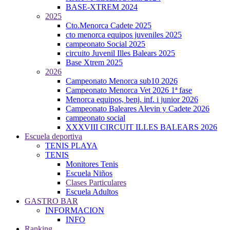
BASE-XTREM 2024
2025
Cto.Menorca Cadete 2025
cto menorca equipos juveniles 2025
campeonato Social 2025
circuito Juvenil Illes Balears 2025
Base Xtrem 2025
2026
Campeonato Menorca sub10 2026
Campeonato Menorca Vet 2026 1ª fase
Menorca equipos, benj. inf. i junior 2026
Campeonato Baleares Alevin y Cadete 2026
campeonato social
XXXVIII CIRCUIT ILLES BALEARS 2026
Escuela deportiva
TENIS PLAYA
TENIS
Monitores Tenis
Escuela Niños
Clases Particulares
Escuela Adultos
GASTRO BAR
INFORMACION
INFO
Ranking