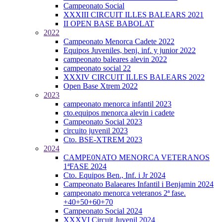
Campeonato Social
XXXIII CIRCUIT ILLES BALEARS 2021
II OPEN BASE BABOLAT
2022
Campeonato Menorca Cadete 2022
Equipos Juveniles, benj. inf. y junior 2022
campeonato baleares alevin 2022
campeonato social 22
XXXIV CIRCUIT ILLES BALEARS 2022
Open Base Xtrem 2022
2023
campeonato menorca infantil 2023
cto.equipos menorca alevin i cadete
Campeonato Social 2023
circuito juvenil 2023
Cto. BSE-XTREM 2023
2024
CAMPE0NATO MENORCA VETERANOS
1ªFASE 2024
Cto. Equipos Ben., Inf. i Jr 2024
Campeonato Balaeares Infantil i Benjamin 2024
campeonato menorca veteranos 2ª fase.
+40+50+60+70
Campeonato Social 2024
XXXVI Circuit Juvenil 2024