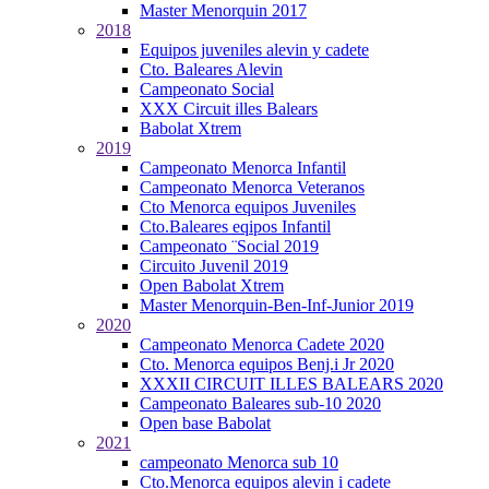
Master Menorquin 2017
2018
Equipos juveniles alevin y cadete
Cto. Baleares Alevin
Campeonato Social
XXX Circuit illes Balears
Babolat Xtrem
2019
Campeonato Menorca Infantil
Campeonato Menorca Veteranos
Cto Menorca equipos Juveniles
Cto.Baleares eqipos Infantil
Campeonato ¨Social 2019
Circuito Juvenil 2019
Open Babolat Xtrem
Master Menorquin-Ben-Inf-Junior 2019
2020
Campeonato Menorca Cadete 2020
Cto. Menorca equipos Benj.i Jr 2020
XXXII CIRCUIT ILLES BALEARS 2020
Campeonato Baleares sub-10 2020
Open base Babolat
2021
campeonato Menorca sub 10
Cto.Menorca equipos alevin i cadete