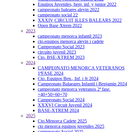
Equipos Juveniles, benj. inf. y junior 2022
campeonato baleares alevin 2022
campeonato social 22
XXXIV CIRCUIT ILLES BALEARS 2022
Open Base Xtrem 2022
2023
campeonato menorca infantil 2023
cto.equipos menorca alevin i cadete
Campeonato Social 2023
circuito juvenil 2023
Cto. BSE-XTREM 2023
2024
CAMPE0NATO MENORCA VETERANOS
1ªFASE 2024
Cto. Equipos Ben., Inf. i Jr 2024
Campeonato Balaeares Infantil i Benjamin 2024
campeonato menorca veteranos 2ª fase.
+40+50+60+70
Campeonato Social 2024
XXXVI Circuit Juvenil 2024
BASE-XTREM 2024
2025
Cto.Menorca Cadete 2025
cto menorca equipos juveniles 2025
campeonato Social 2025