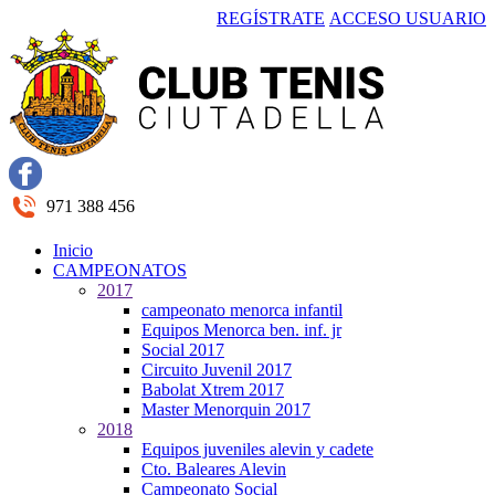
REGÍSTRATE
ACCESO USUARIO
971 388 456
Inicio
CAMPEONATOS
2017
campeonato menorca infantil
Equipos Menorca ben. inf. jr
Social 2017
Circuito Juvenil 2017
Babolat Xtrem 2017
Master Menorquin 2017
2018
Equipos juveniles alevin y cadete
Cto. Baleares Alevin
Campeonato Social