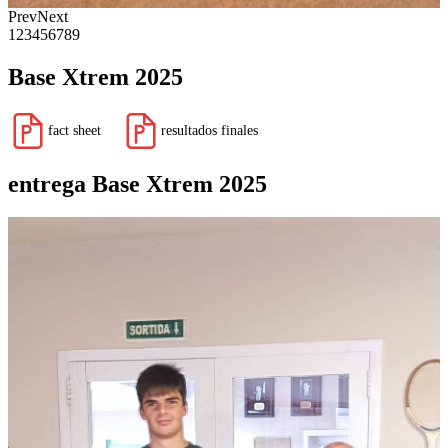
Prev
Next
1
2
3
4
5
6
7
8
9
Base Xtrem 2025
fact sheet
resultados finales
entrega Base Xtrem 2025