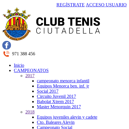
REGÍSTRATE
ACCESO USUARIO
971 388 456
Inicio
CAMPEONATOS
2017
campeonato menorca infantil
Equipos Menorca ben. inf. jr
Social 2017
Circuito Juvenil 2017
Babolat Xtrem 2017
Master Menorquin 2017
2018
Equipos juveniles alevin y cadete
Cto. Baleares Alevin
Campeonato Social