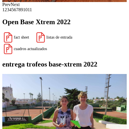
Prev
Next
1
2
3
4
5
6
7
8
9
10
11
Open Base Xtrem 2022
fact sheet
listas de entrada
cuadros actualizados
entrega trofeos base-xtrem 2022