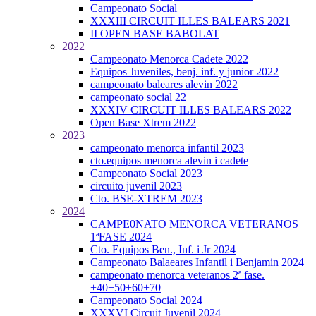
Campeonato Social
XXXIII CIRCUIT ILLES BALEARS 2021
II OPEN BASE BABOLAT
2022
Campeonato Menorca Cadete 2022
Equipos Juveniles, benj. inf. y junior 2022
campeonato baleares alevin 2022
campeonato social 22
XXXIV CIRCUIT ILLES BALEARS 2022
Open Base Xtrem 2022
2023
campeonato menorca infantil 2023
cto.equipos menorca alevin i cadete
Campeonato Social 2023
circuito juvenil 2023
Cto. BSE-XTREM 2023
2024
CAMPE0NATO MENORCA VETERANOS
1ªFASE 2024
Cto. Equipos Ben., Inf. i Jr 2024
Campeonato Balaeares Infantil i Benjamin 2024
campeonato menorca veteranos 2ª fase.
+40+50+60+70
Campeonato Social 2024
XXXVI Circuit Juvenil 2024