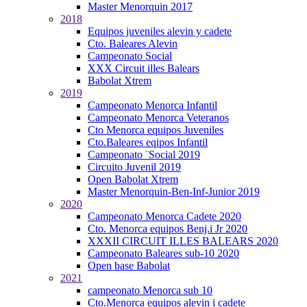
Master Menorquin 2017
2018
Equipos juveniles alevin y cadete
Cto. Baleares Alevin
Campeonato Social
XXX Circuit illes Balears
Babolat Xtrem
2019
Campeonato Menorca Infantil
Campeonato Menorca Veteranos
Cto Menorca equipos Juveniles
Cto.Baleares eqipos Infantil
Campeonato ¨Social 2019
Circuito Juvenil 2019
Open Babolat Xtrem
Master Menorquin-Ben-Inf-Junior 2019
2020
Campeonato Menorca Cadete 2020
Cto. Menorca equipos Benj.i Jr 2020
XXXII CIRCUIT ILLES BALEARS 2020
Campeonato Baleares sub-10 2020
Open base Babolat
2021
campeonato Menorca sub 10
Cto.Menorca equipos alevin i cadete