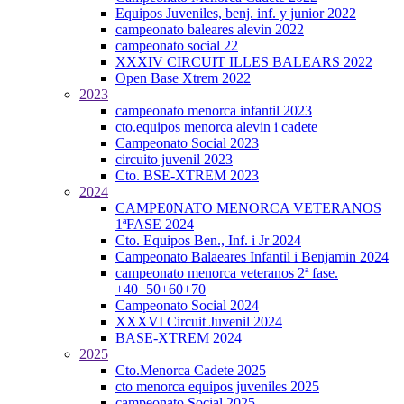
Equipos Juveniles, benj. inf. y junior 2022
campeonato baleares alevin 2022
campeonato social 22
XXXIV CIRCUIT ILLES BALEARS 2022
Open Base Xtrem 2022
2023
campeonato menorca infantil 2023
cto.equipos menorca alevin i cadete
Campeonato Social 2023
circuito juvenil 2023
Cto. BSE-XTREM 2023
2024
CAMPE0NATO MENORCA VETERANOS
1ªFASE 2024
Cto. Equipos Ben., Inf. i Jr 2024
Campeonato Balaeares Infantil i Benjamin 2024
campeonato menorca veteranos 2ª fase.
+40+50+60+70
Campeonato Social 2024
XXXVI Circuit Juvenil 2024
BASE-XTREM 2024
2025
Cto.Menorca Cadete 2025
cto menorca equipos juveniles 2025
campeonato Social 2025