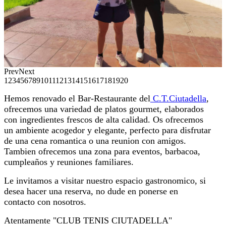
Prev
Next
1
2
3
4
5
6
7
8
9
10
11
12
13
14
15
16
17
18
19
20
Hemos renovado el Bar-Restaurante del
C.T.Ciutadella
,
ofrecemos una variedad de platos gourmet, elaborados
con ingredientes frescos de alta calidad. Os ofrecemos
un ambiente acogedor y elegante, perfecto para disfrutar
de una cena romantica o una reunion con amigos.
Tambien ofrecemos una zona para eventos, barbacoa,
cumpleaños y reuniones familiares.
Le invitamos a visitar nuestro espacio gastronomico, si
desea hacer una reserva, no dude en ponerse en
contacto con nosotros.
Atentamente "CLUB TENIS CIUTADELLA"