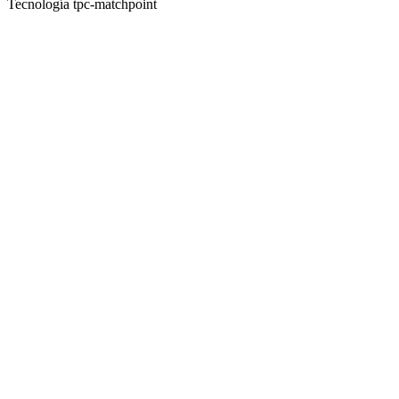
Tecnología tpc-matchpoint