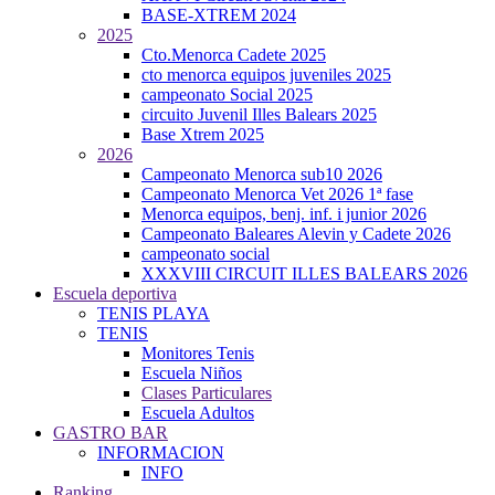
BASE-XTREM 2024
2025
Cto.Menorca Cadete 2025
cto menorca equipos juveniles 2025
campeonato Social 2025
circuito Juvenil Illes Balears 2025
Base Xtrem 2025
2026
Campeonato Menorca sub10 2026
Campeonato Menorca Vet 2026 1ª fase
Menorca equipos, benj. inf. i junior 2026
Campeonato Baleares Alevin y Cadete 2026
campeonato social
XXXVIII CIRCUIT ILLES BALEARS 2026
Escuela deportiva
TENIS PLAYA
TENIS
Monitores Tenis
Escuela Niños
Clases Particulares
Escuela Adultos
GASTRO BAR
INFORMACION
INFO
Ranking