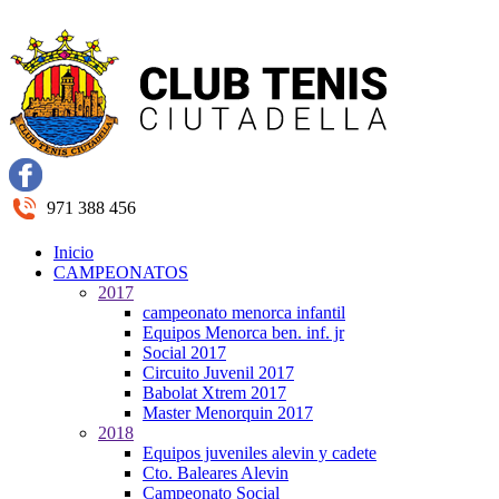
971 388 456
Inicio
CAMPEONATOS
2017
campeonato menorca infantil
Equipos Menorca ben. inf. jr
Social 2017
Circuito Juvenil 2017
Babolat Xtrem 2017
Master Menorquin 2017
2018
Equipos juveniles alevin y cadete
Cto. Baleares Alevin
Campeonato Social