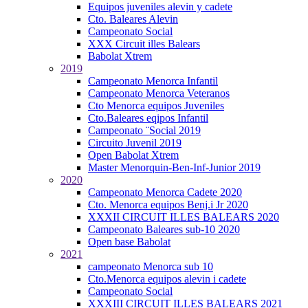
Equipos juveniles alevin y cadete
Cto. Baleares Alevin
Campeonato Social
XXX Circuit illes Balears
Babolat Xtrem
2019
Campeonato Menorca Infantil
Campeonato Menorca Veteranos
Cto Menorca equipos Juveniles
Cto.Baleares eqipos Infantil
Campeonato ¨Social 2019
Circuito Juvenil 2019
Open Babolat Xtrem
Master Menorquin-Ben-Inf-Junior 2019
2020
Campeonato Menorca Cadete 2020
Cto. Menorca equipos Benj.i Jr 2020
XXXII CIRCUIT ILLES BALEARS 2020
Campeonato Baleares sub-10 2020
Open base Babolat
2021
campeonato Menorca sub 10
Cto.Menorca equipos alevin i cadete
Campeonato Social
XXXIII CIRCUIT ILLES BALEARS 2021