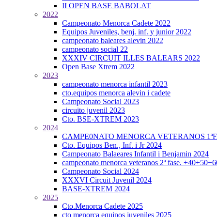
II OPEN BASE BABOLAT
2022
Campeonato Menorca Cadete 2022
Equipos Juveniles, benj. inf. y junior 2022
campeonato baleares alevin 2022
campeonato social 22
XXXIV CIRCUIT ILLES BALEARS 2022
Open Base Xtrem 2022
2023
campeonato menorca infantil 2023
cto.equipos menorca alevin i cadete
Campeonato Social 2023
circuito juvenil 2023
Cto. BSE-XTREM 2023
2024
CAMPE0NATO MENORCA VETERANOS 1ªFA
Cto. Equipos Ben., Inf. i Jr 2024
Campeonato Balaeares Infantil i Benjamin 2024
campeonato menorca veteranos 2ª fase. +40+50+
Campeonato Social 2024
XXXVI Circuit Juvenil 2024
BASE-XTREM 2024
2025
Cto.Menorca Cadete 2025
cto menorca equipos juveniles 2025