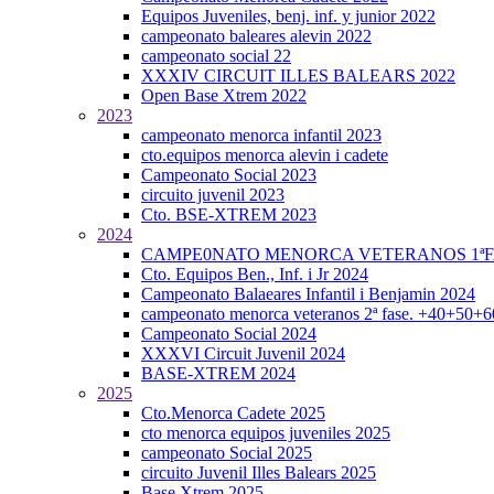
Equipos Juveniles, benj. inf. y junior 2022
campeonato baleares alevin 2022
campeonato social 22
XXXIV CIRCUIT ILLES BALEARS 2022
Open Base Xtrem 2022
2023
campeonato menorca infantil 2023
cto.equipos menorca alevin i cadete
Campeonato Social 2023
circuito juvenil 2023
Cto. BSE-XTREM 2023
2024
CAMPE0NATO MENORCA VETERANOS 1ªFA
Cto. Equipos Ben., Inf. i Jr 2024
Campeonato Balaeares Infantil i Benjamin 2024
campeonato menorca veteranos 2ª fase. +40+50+
Campeonato Social 2024
XXXVI Circuit Juvenil 2024
BASE-XTREM 2024
2025
Cto.Menorca Cadete 2025
cto menorca equipos juveniles 2025
campeonato Social 2025
circuito Juvenil Illes Balears 2025
Base Xtrem 2025