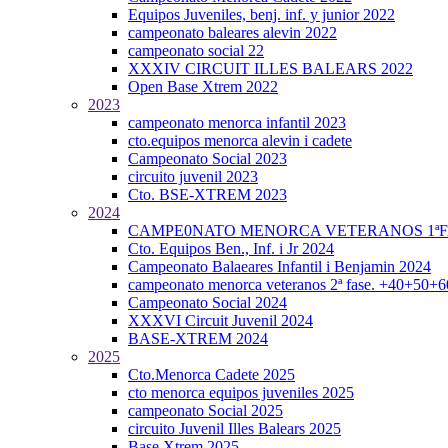
Equipos Juveniles, benj. inf. y junior 2022
campeonato baleares alevin 2022
campeonato social 22
XXXIV CIRCUIT ILLES BALEARS 2022
Open Base Xtrem 2022
2023
campeonato menorca infantil 2023
cto.equipos menorca alevin i cadete
Campeonato Social 2023
circuito juvenil 2023
Cto. BSE-XTREM 2023
2024
CAMPE0NATO MENORCA VETERANOS 1ªFA
Cto. Equipos Ben., Inf. i Jr 2024
Campeonato Balaeares Infantil i Benjamin 2024
campeonato menorca veteranos 2ª fase. +40+50+
Campeonato Social 2024
XXXVI Circuit Juvenil 2024
BASE-XTREM 2024
2025
Cto.Menorca Cadete 2025
cto menorca equipos juveniles 2025
campeonato Social 2025
circuito Juvenil Illes Balears 2025
Base Xtrem 2025