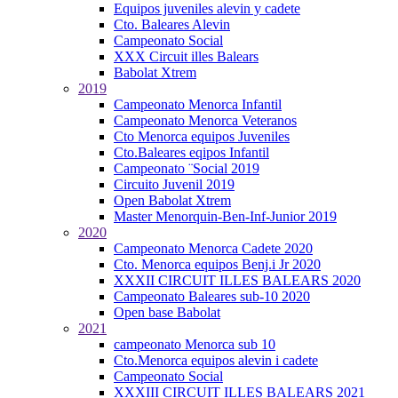
Equipos juveniles alevin y cadete
Cto. Baleares Alevin
Campeonato Social
XXX Circuit illes Balears
Babolat Xtrem
2019
Campeonato Menorca Infantil
Campeonato Menorca Veteranos
Cto Menorca equipos Juveniles
Cto.Baleares eqipos Infantil
Campeonato ¨Social 2019
Circuito Juvenil 2019
Open Babolat Xtrem
Master Menorquin-Ben-Inf-Junior 2019
2020
Campeonato Menorca Cadete 2020
Cto. Menorca equipos Benj.i Jr 2020
XXXII CIRCUIT ILLES BALEARS 2020
Campeonato Baleares sub-10 2020
Open base Babolat
2021
campeonato Menorca sub 10
Cto.Menorca equipos alevin i cadete
Campeonato Social
XXXIII CIRCUIT ILLES BALEARS 2021