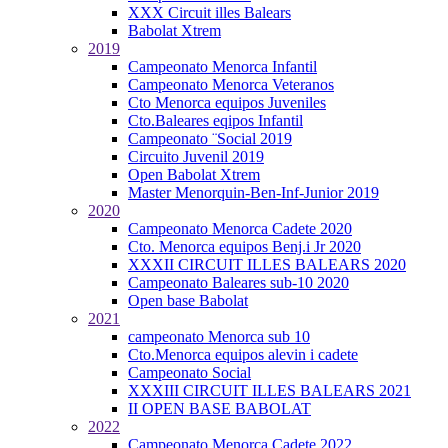
XXX Circuit illes Balears
Babolat Xtrem
2019
Campeonato Menorca Infantil
Campeonato Menorca Veteranos
Cto Menorca equipos Juveniles
Cto.Baleares eqipos Infantil
Campeonato ¨Social 2019
Circuito Juvenil 2019
Open Babolat Xtrem
Master Menorquin-Ben-Inf-Junior 2019
2020
Campeonato Menorca Cadete 2020
Cto. Menorca equipos Benj.i Jr 2020
XXXII CIRCUIT ILLES BALEARS 2020
Campeonato Baleares sub-10 2020
Open base Babolat
2021
campeonato Menorca sub 10
Cto.Menorca equipos alevin i cadete
Campeonato Social
XXXIII CIRCUIT ILLES BALEARS 2021
II OPEN BASE BABOLAT
2022
Campeonato Menorca Cadete 2022