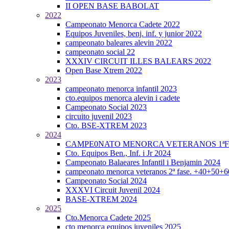
II OPEN BASE BABOLAT
2022
Campeonato Menorca Cadete 2022
Equipos Juveniles, benj. inf. y junior 2022
campeonato baleares alevin 2022
campeonato social 22
XXXIV CIRCUIT ILLES BALEARS 2022
Open Base Xtrem 2022
2023
campeonato menorca infantil 2023
cto.equipos menorca alevin i cadete
Campeonato Social 2023
circuito juvenil 2023
Cto. BSE-XTREM 2023
2024
CAMPE0NATO MENORCA VETERANOS 1ªFA
Cto. Equipos Ben., Inf. i Jr 2024
Campeonato Balaeares Infantil i Benjamin 2024
campeonato menorca veteranos 2ª fase. +40+50+
Campeonato Social 2024
XXXVI Circuit Juvenil 2024
BASE-XTREM 2024
2025
Cto.Menorca Cadete 2025
cto menorca equipos juveniles 2025