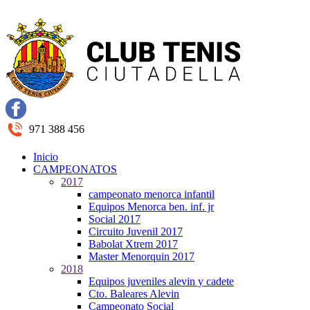
971 388 456
Inicio
CAMPEONATOS
2017
campeonato menorca infantil
Equipos Menorca ben. inf. jr
Social 2017
Circuito Juvenil 2017
Babolat Xtrem 2017
Master Menorquin 2017
2018
Equipos juveniles alevin y cadete
Cto. Baleares Alevin
Campeonato Social