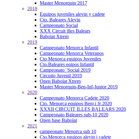
Master Menorquin 2017
2018
Equipos juveniles alevin y cadete
Cto. Baleares Alevin
Campeonato Social
XXX Circuit illes Balears
Babolat Xtrem
2019
Campeonato Menorca Infantil
Campeonato Menorca Veteranos
Cto Menorca equipos Juveniles
Cto.Baleares eqipos Infantil
Campeonato ¨Social 2019
Circuito Juvenil 2019
Open Babolat Xtrem
Master Menorquin-Ben-Inf-Junior 2019
2020
Campeonato Menorca Cadete 2020
Cto. Menorca equipos Benj.i Jr 2020
XXXII CIRCUIT ILLES BALEARS 2020
Campeonato Baleares sub-10 2020
Open base Babolat
2021
campeonato Menorca sub 10
Cto.Menorca equipos alevin i cadete