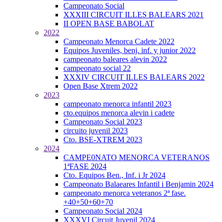
Campeonato Social
XXXIII CIRCUIT ILLES BALEARS 2021
II OPEN BASE BABOLAT
2022
Campeonato Menorca Cadete 2022
Equipos Juveniles, benj. inf. y junior 2022
campeonato baleares alevin 2022
campeonato social 22
XXXIV CIRCUIT ILLES BALEARS 2022
Open Base Xtrem 2022
2023
campeonato menorca infantil 2023
cto.equipos menorca alevin i cadete
Campeonato Social 2023
circuito juvenil 2023
Cto. BSE-XTREM 2023
2024
CAMPE0NATO MENORCA VETERANOS
1ªFASE 2024
Cto. Equipos Ben., Inf. i Jr 2024
Campeonato Balaeares Infantil i Benjamin 2024
campeonato menorca veteranos 2ª fase.
+40+50+60+70
Campeonato Social 2024
XXXVI Circuit Juvenil 2024