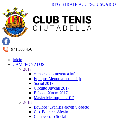
REGÍSTRATE
ACCESO USUARIO
971 388 456
Inicio
CAMPEONATOS
2017
campeonato menorca infantil
Equipos Menorca ben. inf. jr
Social 2017
Circuito Juvenil 2017
Babolat Xtrem 2017
Master Menorquin 2017
2018
Equipos juveniles alevin y cadete
Cto. Baleares Alevin
Campeonato Social