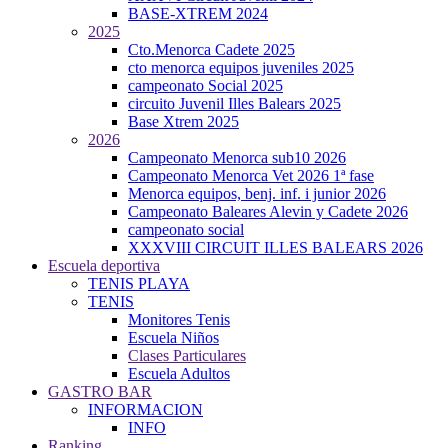
BASE-XTREM 2024
2025
Cto.Menorca Cadete 2025
cto menorca equipos juveniles 2025
campeonato Social 2025
circuito Juvenil Illes Balears 2025
Base Xtrem 2025
2026
Campeonato Menorca sub10 2026
Campeonato Menorca Vet 2026 1ª fase
Menorca equipos, benj. inf. i junior 2026
Campeonato Baleares Alevin y Cadete 2026
campeonato social
XXXVIII CIRCUIT ILLES BALEARS 2026
Escuela deportiva
TENIS PLAYA
TENIS
Monitores Tenis
Escuela Niños
Clases Particulares
Escuela Adultos
GASTRO BAR
INFORMACION
INFO
Ranking