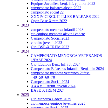
Equipos Juveniles, benj. inf. y junior 2022
campeonato baleares alevin 2022
campeonato social 22
XXXIV CIRCUIT ILLES BALEARS 2022
Open Base Xtrem 2022
2023
campeonato menorca infantil 2023
cto.equipos menorca alevin i cadete
Campeonato Social 2023
circuito juvenil 2023
Cto. BSE-XTREM 2023
2024
CAMPE0NATO MENORCA VETERANOS
1ªFASE 2024
Cto. Equipos Ben., Inf. i Jr 2024
Campeonato Balaeares Infantil i Benjamin 2024
campeonato menorca veteranos 2ª fase.
+40+50+60+70
Campeonato Social 2024
XXXVI Circuit Juvenil 2024
BASE-XTREM 2024
2025
Cto.Menorca Cadete 2025
cto menorca equipos juveniles 2025
campeonato Social 2025