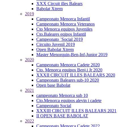
XXX Circuit illes Balears
Babolat Xtrem
2019
Campeonato Menorca Infantil
Campeonato Menorca Veteranos
Cto Menorca equipos Juveniles
Cto.Baleares eqipos Infantil
Campeonato ¨Social 2019
Circuito Juvenil 2019
Open Babolat Xtrem
Master Menorquin-Ben-Inf-Junior 2019
2020
Campeonato Menorca Cadete 2020
Cto. Menorca equipos Benj.i Jr 2020
XXXII CIRCUIT ILLES BALEARS 2020
Campeonato Baleares sub-10 2020
Open base Babolat
2021
campeonato Menorca sub 10
Cto.Menorca equipos alevin i cadete
Campeonato Social
XXXIII CIRCUIT ILLES BALEARS 2021
II OPEN BASE BABOLAT
2022
Campeonato Menorca Cadete 2022