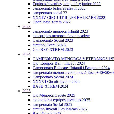
Equipos Juveniles, benj. inf. y junior 2022
campeonato baleares alevin 2022
campeonato social 22
XXXIV CIRCUIT ILLES BALEARS 2022
Open Base Xtrem 2022
2023
campeonato menorca infantil 2023
cto.equipos menorca alevin i cadete
Campeonato Social 2023
circuito juvenil 2023
Cto. BSE-XTREM 2023
2024
CAMPE0NATO MENORCA VETERANOS 1ªFA
Cto. Equipos Ben., Inf. i Jr 2024
Campeonato Balaeares Infantil i Benjamin 2024
campeonato menorca veteranos 2ª fase. +40+50+
Campeonato Social 2024
XXXVI Circuit Juvenil 2024
BASE-XTREM 2024
2025
Cto.Menorca Cadete 2025
cto menorca equipos juveniles 2025
campeonato Social 2025
circuito Juvenil Illes Balears 2025
Base Xtrem 2025