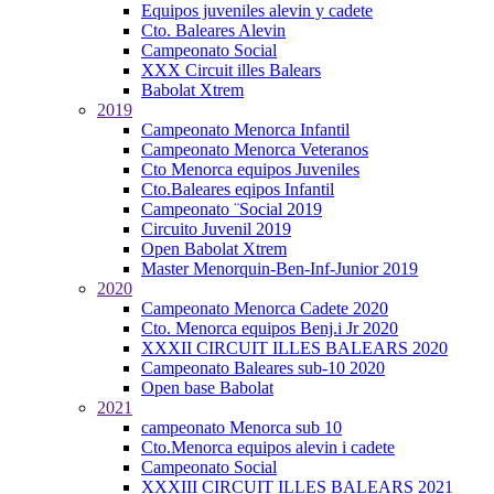
Equipos juveniles alevin y cadete
Cto. Baleares Alevin
Campeonato Social
XXX Circuit illes Balears
Babolat Xtrem
2019
Campeonato Menorca Infantil
Campeonato Menorca Veteranos
Cto Menorca equipos Juveniles
Cto.Baleares eqipos Infantil
Campeonato ¨Social 2019
Circuito Juvenil 2019
Open Babolat Xtrem
Master Menorquin-Ben-Inf-Junior 2019
2020
Campeonato Menorca Cadete 2020
Cto. Menorca equipos Benj.i Jr 2020
XXXII CIRCUIT ILLES BALEARS 2020
Campeonato Baleares sub-10 2020
Open base Babolat
2021
campeonato Menorca sub 10
Cto.Menorca equipos alevin i cadete
Campeonato Social
XXXIII CIRCUIT ILLES BALEARS 2021