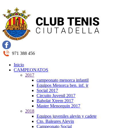
971 388 456
Inicio
CAMPEONATOS
2017
campeonato menorca infantil
Equipos Menorca ben. inf. jr
Social 2017
Circuito Juvenil 2017
Babolat Xtrem 2017
Master Menorquin 2017
2018
Equipos juveniles alevin y cadete
Cto. Baleares Alevin
Campeonato Social