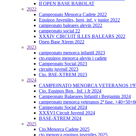
II OPEN BASE BABOLAT
2022
Campeonato Menorca Cadete 2022
Equipos Juveniles, benj. inf. y junior 2022
campeonato baleares alevin 2022
campeonato social 22
XXXIV CIRCUIT ILLES BALEARS 2022
Open Base Xtrem 2022
2023
campeonato menorca infantil 2023
cto.equipos menorca alevin i cadete
Campeonato Social 2023
circuito juvenil 2023
Cto. BSE-XTREM 2023
2024
CAMPE0NATO MENORCA VETERANOS 1ªFA
Cto. Equipos Ben., Inf. i Jr 2024
Campeonato Balaeares Infantil i Benjamin 2024
campeonato menorca veteranos 2ª fase. +40+50+
Campeonato Social 2024
XXXVI Circuit Juvenil 2024
BASE-XTREM 2024
2025
Cto.Menorca Cadete 2025
cto menorca equipos juveniles 2025