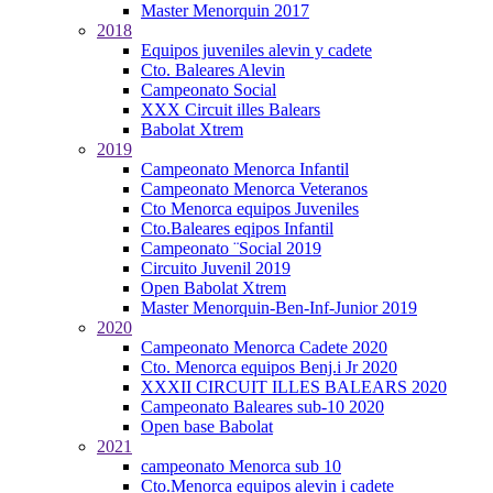
Master Menorquin 2017
2018
Equipos juveniles alevin y cadete
Cto. Baleares Alevin
Campeonato Social
XXX Circuit illes Balears
Babolat Xtrem
2019
Campeonato Menorca Infantil
Campeonato Menorca Veteranos
Cto Menorca equipos Juveniles
Cto.Baleares eqipos Infantil
Campeonato ¨Social 2019
Circuito Juvenil 2019
Open Babolat Xtrem
Master Menorquin-Ben-Inf-Junior 2019
2020
Campeonato Menorca Cadete 2020
Cto. Menorca equipos Benj.i Jr 2020
XXXII CIRCUIT ILLES BALEARS 2020
Campeonato Baleares sub-10 2020
Open base Babolat
2021
campeonato Menorca sub 10
Cto.Menorca equipos alevin i cadete