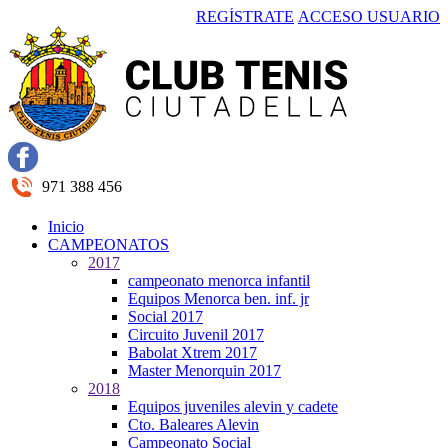
REGÍSTRATE
ACCESO USUARIO
971 388 456
Inicio
CAMPEONATOS
2017
campeonato menorca infantil
Equipos Menorca ben. inf. jr
Social 2017
Circuito Juvenil 2017
Babolat Xtrem 2017
Master Menorquin 2017
2018
Equipos juveniles alevin y cadete
Cto. Baleares Alevin
Campeonato Social