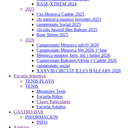
BASE-XTREM 2024
2025
Cto.Menorca Cadete 2025
cto menorca equipos juveniles 2025
campeonato Social 2025
circuito Juvenil Illes Balears 2025
Base Xtrem 2025
2026
Campeonato Menorca sub10 2026
Campeonato Menorca Vet 2026 1ª fase
Menorca equipos, benj. inf. i junior 2026
Campeonato Baleares Alevin y Cadete 2026
campeonato social
XXXVIII CIRCUIT ILLES BALEARS 2026
Escuela deportiva
TENIS PLAYA
TENIS
Monitores Tenis
Escuela Niños
Clases Particulares
Escuela Adultos
GASTRO BAR
INFORMACION
INFO
Ranking