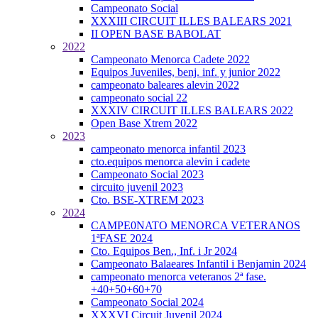
Campeonato Social
XXXIII CIRCUIT ILLES BALEARS 2021
II OPEN BASE BABOLAT
2022
Campeonato Menorca Cadete 2022
Equipos Juveniles, benj. inf. y junior 2022
campeonato baleares alevin 2022
campeonato social 22
XXXIV CIRCUIT ILLES BALEARS 2022
Open Base Xtrem 2022
2023
campeonato menorca infantil 2023
cto.equipos menorca alevin i cadete
Campeonato Social 2023
circuito juvenil 2023
Cto. BSE-XTREM 2023
2024
CAMPE0NATO MENORCA VETERANOS
1ªFASE 2024
Cto. Equipos Ben., Inf. i Jr 2024
Campeonato Balaeares Infantil i Benjamin 2024
campeonato menorca veteranos 2ª fase.
+40+50+60+70
Campeonato Social 2024
XXXVI Circuit Juvenil 2024