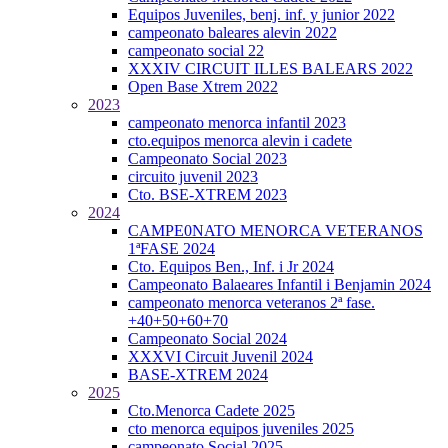
Equipos Juveniles, benj. inf. y junior 2022
campeonato baleares alevin 2022
campeonato social 22
XXXIV CIRCUIT ILLES BALEARS 2022
Open Base Xtrem 2022
2023
campeonato menorca infantil 2023
cto.equipos menorca alevin i cadete
Campeonato Social 2023
circuito juvenil 2023
Cto. BSE-XTREM 2023
2024
CAMPE0NATO MENORCA VETERANOS
1ªFASE 2024
Cto. Equipos Ben., Inf. i Jr 2024
Campeonato Balaeares Infantil i Benjamin 2024
campeonato menorca veteranos 2ª fase.
+40+50+60+70
Campeonato Social 2024
XXXVI Circuit Juvenil 2024
BASE-XTREM 2024
2025
Cto.Menorca Cadete 2025
cto menorca equipos juveniles 2025
campeonato Social 2025