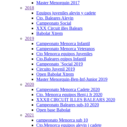
Master Menorquin 2017
2018
Equipos juveniles alevin y cadete
Cto. Baleares Alevin
Campeonato Social
XXX Circuit illes Balears
Babolat Xtrem
2019
Campeonato Menorca Infantil
Campeonato Menorca Veteranos
Cto Menorca equipos Juveniles
Cto.Baleares eqipos Infantil
Campeonato ¨Social 2019
Circuito Juvenil 2019
Open Babolat Xtrem
Master Menorquin-Ben-Inf-Junior 2019
2020
Campeonato Menorca Cadete 2020
Cto. Menorca equipos Benj.i Jr 2020
XXXII CIRCUIT ILLES BALEARS 2020
Campeonato Baleares sub-10 2020
Open base Babolat
2021
campeonato Menorca sub 10
Cto.Menorca equipos alevin i cadete