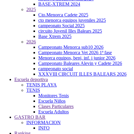
BASE-XTREM 2024
2025
Cto.Menorca Cadete 2025
cto menorca equipos juveniles 2025
campeonato Social 2025
circuito Juvenil Illes Balears 2025
Base Xtrem 2025
2026
Campeonato Menorca sub10 2026
Campeonato Menorca Vet 2026 1ª fase
Menorca equipos, benj. inf. i junior 2026
Campeonato Baleares Alevin y Cadete 2026
campeonato social
XXXVIII CIRCUIT ILLES BALEARS 2026
Escuela deportiva
TENIS PLAYA
TENIS
Monitores Tenis
Escuela Niños
Clases Particulares
Escuela Adultos
GASTRO BAR
INFORMACION
INFO
Ranking