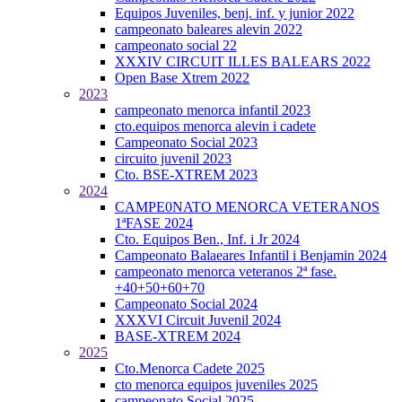
Equipos Juveniles, benj. inf. y junior 2022
campeonato baleares alevin 2022
campeonato social 22
XXXIV CIRCUIT ILLES BALEARS 2022
Open Base Xtrem 2022
2023
campeonato menorca infantil 2023
cto.equipos menorca alevin i cadete
Campeonato Social 2023
circuito juvenil 2023
Cto. BSE-XTREM 2023
2024
CAMPE0NATO MENORCA VETERANOS
1ªFASE 2024
Cto. Equipos Ben., Inf. i Jr 2024
Campeonato Balaeares Infantil i Benjamin 2024
campeonato menorca veteranos 2ª fase.
+40+50+60+70
Campeonato Social 2024
XXXVI Circuit Juvenil 2024
BASE-XTREM 2024
2025
Cto.Menorca Cadete 2025
cto menorca equipos juveniles 2025
campeonato Social 2025