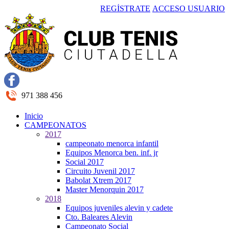
REGÍSTRATE
ACCESO USUARIO
971 388 456
Inicio
CAMPEONATOS
2017
campeonato menorca infantil
Equipos Menorca ben. inf. jr
Social 2017
Circuito Juvenil 2017
Babolat Xtrem 2017
Master Menorquin 2017
2018
Equipos juveniles alevin y cadete
Cto. Baleares Alevin
Campeonato Social