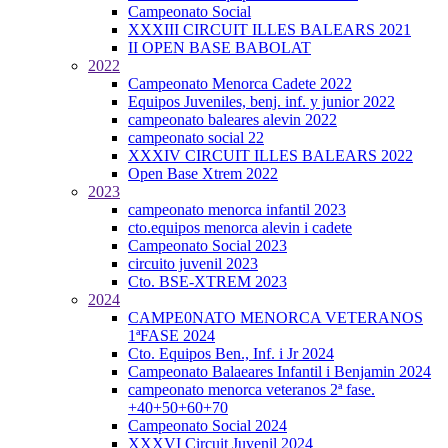
Campeonato Social
XXXIII CIRCUIT ILLES BALEARS 2021
II OPEN BASE BABOLAT
2022
Campeonato Menorca Cadete 2022
Equipos Juveniles, benj. inf. y junior 2022
campeonato baleares alevin 2022
campeonato social 22
XXXIV CIRCUIT ILLES BALEARS 2022
Open Base Xtrem 2022
2023
campeonato menorca infantil 2023
cto.equipos menorca alevin i cadete
Campeonato Social 2023
circuito juvenil 2023
Cto. BSE-XTREM 2023
2024
CAMPE0NATO MENORCA VETERANOS
1ªFASE 2024
Cto. Equipos Ben., Inf. i Jr 2024
Campeonato Balaeares Infantil i Benjamin 2024
campeonato menorca veteranos 2ª fase.
+40+50+60+70
Campeonato Social 2024
XXXVI Circuit Juvenil 2024