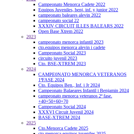
Campeonato Menorca Cadete 2022
Equipos Juveniles, benj. inf. y junior 2022
campeonato baleares alevin 2022
campeonato social 22
XXXIV CIRCUIT ILLES BALEARS 2022
Open Base Xtrem 2022
2023
campeonato menorca infantil 2023
cto.equipos menorca alevin i cadete
Campeonato Social 2023
circuito juvenil 2023
Cto. BSE-XTREM 2023
2024
CAMPE0NATO MENORCA VETERANOS
1ªFASE 2024
Cto. Equipos Ben., Inf. i Jr 2024
Campeonato Balaeares Infantil i Benjamin 2024
campeonato menorca veteranos 2ª fase.
+40+50+60+70
Campeonato Social 2024
XXXVI Circuit Juvenil 2024
BASE-XTREM 2024
2025
Cto.Menorca Cadete 2025
cto menorca equipos juveniles 2025