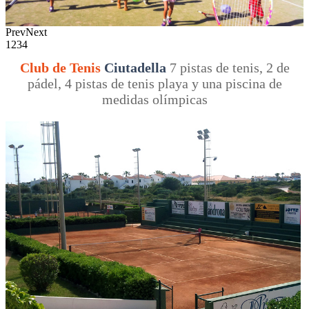
Prev
Next
1
2
3
4
Club de Tenis
Ciutadella
7 pistas de tenis, 2 de
pádel, 4 pistas de tenis playa y una piscina de
medidas olímpicas