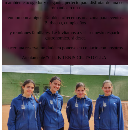
un ambiente acogedor y elegante, perfecto para disfrutar de una cena
romantica o una
reunion con amigos. Tambien ofrecemos una zona para eventos-
Barbacoa, cumpleaños
y reuniones familiares. Le invitamos a visitar nuestro espacio
gastronomico, si desea
hacer una reserva, no dude en ponerse en contacto con nosotros.
Atentamente "CLUB TENIS CIUTADELLA"