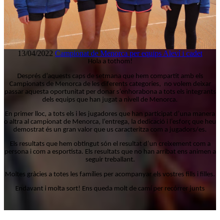
13/04/2022
Campionat de Menorca per equips Aleví i cadet
Hola a tothom!
Després d’aquests caps de setmana que hem compartit amb els
Campionats de Menorca de les diferents categories, no volem deixar
passar aquesta oportunitat per donar s’enhorabona a tots els integrants
dels equips que han jugat a nivell de Menorca.
En primer lloc, a tots els i les jugadores que han participat d’una manera
o altra al campionat de Menorca, l’entrega, la dedicació i l’esforç que heu
demostrat és un gran valor que us caracteritza com a jugadors/es.
Els resultats que hem obtingut són el resultat d’un creixement com a
persona i com a esportista. Els resultats que no han arribat ens animen a
seguir treballant.
Moltes gràcies a totes les famílies per acompanyar els vostres fills i filles.
Endavant i molta sort! Ens queda molt de camí per recórrer junts