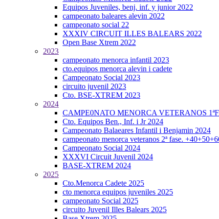
Equipos Juveniles, benj. inf. y junior 2022
campeonato baleares alevin 2022
campeonato social 22
XXXIV CIRCUIT ILLES BALEARS 2022
Open Base Xtrem 2022
2023
campeonato menorca infantil 2023
cto.equipos menorca alevin i cadete
Campeonato Social 2023
circuito juvenil 2023
Cto. BSE-XTREM 2023
2024
CAMPE0NATO MENORCA VETERANOS 1ªFA
Cto. Equipos Ben., Inf. i Jr 2024
Campeonato Balaeares Infantil i Benjamin 2024
campeonato menorca veteranos 2ª fase. +40+50+
Campeonato Social 2024
XXXVI Circuit Juvenil 2024
BASE-XTREM 2024
2025
Cto.Menorca Cadete 2025
cto menorca equipos juveniles 2025
campeonato Social 2025
circuito Juvenil Illes Balears 2025
Base Xtrem 2025