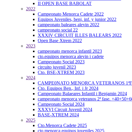
II OPEN BASE BABOLAT
2022
Campeonato Menorca Cadete 2022
Equipos Juveniles, benj. inf. y junior 2022
campeonato baleares alevin 2022
campeonato social 22
XXXIV CIRCUIT ILLES BALEARS 2022
Open Base Xtrem 2022
2023
campeonato menorca infantil 2023
cto.equipos menorca alevin i cadete
Campeonato Social 2023
circuito juvenil 2023
Cto. BSE-XTREM 2023
2024
CAMPE0NATO MENORCA VETERANOS 1ªFA
Cto. Equipos Ben., Inf. i Jr 2024
Campeonato Balaeares Infantil i Benjamin 2024
campeonato menorca veteranos 2ª fase. +40+50+
Campeonato Social 2024
XXXVI Circuit Juvenil 2024
BASE-XTREM 2024
2025
Cto.Menorca Cadete 2025
cto menorca equipos juveniles 2025