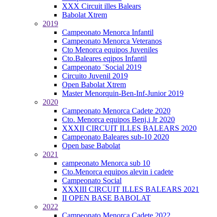
XXX Circuit illes Balears
Babolat Xtrem
2019
Campeonato Menorca Infantil
Campeonato Menorca Veteranos
Cto Menorca equipos Juveniles
Cto.Baleares eqipos Infantil
Campeonato ¨Social 2019
Circuito Juvenil 2019
Open Babolat Xtrem
Master Menorquin-Ben-Inf-Junior 2019
2020
Campeonato Menorca Cadete 2020
Cto. Menorca equipos Benj.i Jr 2020
XXXII CIRCUIT ILLES BALEARS 2020
Campeonato Baleares sub-10 2020
Open base Babolat
2021
campeonato Menorca sub 10
Cto.Menorca equipos alevin i cadete
Campeonato Social
XXXIII CIRCUIT ILLES BALEARS 2021
II OPEN BASE BABOLAT
2022
Campeonato Menorca Cadete 2022