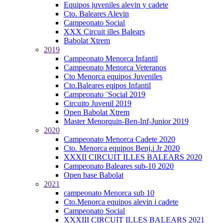
Equipos juveniles alevin y cadete
Cto. Baleares Alevin
Campeonato Social
XXX Circuit illes Balears
Babolat Xtrem
2019
Campeonato Menorca Infantil
Campeonato Menorca Veteranos
Cto Menorca equipos Juveniles
Cto.Baleares eqipos Infantil
Campeonato ¨Social 2019
Circuito Juvenil 2019
Open Babolat Xtrem
Master Menorquin-Ben-Inf-Junior 2019
2020
Campeonato Menorca Cadete 2020
Cto. Menorca equipos Benj.i Jr 2020
XXXII CIRCUIT ILLES BALEARS 2020
Campeonato Baleares sub-10 2020
Open base Babolat
2021
campeonato Menorca sub 10
Cto.Menorca equipos alevin i cadete
Campeonato Social
XXXIII CIRCUIT ILLES BALEARS 2021