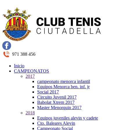
971 388 456
Inicio
CAMPEONATOS
2017
campeonato menorca infantil
Equipos Menorca ben. inf. jr
Social 2017
Circuito Juvenil 2017
Babolat Xtrem 2017
Master Menorquin 2017
2018
Equipos juveniles alevin y cadete
Cto. Baleares Alevin
Campeonato Social