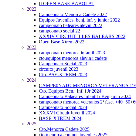
II OPEN BASE BABOLAT
2022
Campeonato Menorca Cadete 2022
Equipos Juveniles, benj. inf. y junior 2022
campeonato baleares alevin 2022
campeonato social 22
XXXIV CIRCUIT ILLES BALEARS 2022
Open Base Xtrem 2022
2023
campeonato menorca infantil 2023
cto.equipos menorca alevin i cadete
Campeonato Social 2023
circuito juvenil 2023
Cto. BSE-XTREM 2023
2024
CAMPE0NATO MENORCA VETERANOS 1ªFA
Cto. Equipos Ben., Inf. i Jr 2024
Campeonato Balaeares Infantil i Benjamin 2024
campeonato menorca veteranos 2ª fase. +40+50+
Campeonato Social 2024
XXXVI Circuit Juvenil 2024
BASE-XTREM 2024
2025
Cto.Menorca Cadete 2025
cto menorca equipos juveniles 2025