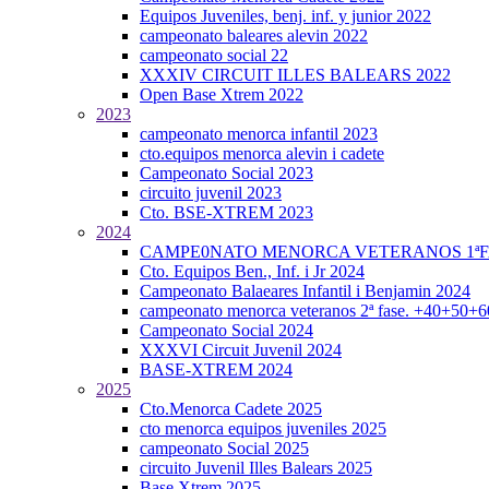
Equipos Juveniles, benj. inf. y junior 2022
campeonato baleares alevin 2022
campeonato social 22
XXXIV CIRCUIT ILLES BALEARS 2022
Open Base Xtrem 2022
2023
campeonato menorca infantil 2023
cto.equipos menorca alevin i cadete
Campeonato Social 2023
circuito juvenil 2023
Cto. BSE-XTREM 2023
2024
CAMPE0NATO MENORCA VETERANOS 1ªFA
Cto. Equipos Ben., Inf. i Jr 2024
Campeonato Balaeares Infantil i Benjamin 2024
campeonato menorca veteranos 2ª fase. +40+50+
Campeonato Social 2024
XXXVI Circuit Juvenil 2024
BASE-XTREM 2024
2025
Cto.Menorca Cadete 2025
cto menorca equipos juveniles 2025
campeonato Social 2025
circuito Juvenil Illes Balears 2025
Base Xtrem 2025