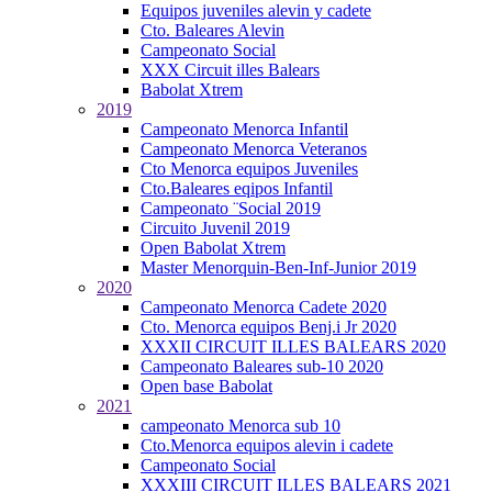
Equipos juveniles alevin y cadete
Cto. Baleares Alevin
Campeonato Social
XXX Circuit illes Balears
Babolat Xtrem
2019
Campeonato Menorca Infantil
Campeonato Menorca Veteranos
Cto Menorca equipos Juveniles
Cto.Baleares eqipos Infantil
Campeonato ¨Social 2019
Circuito Juvenil 2019
Open Babolat Xtrem
Master Menorquin-Ben-Inf-Junior 2019
2020
Campeonato Menorca Cadete 2020
Cto. Menorca equipos Benj.i Jr 2020
XXXII CIRCUIT ILLES BALEARS 2020
Campeonato Baleares sub-10 2020
Open base Babolat
2021
campeonato Menorca sub 10
Cto.Menorca equipos alevin i cadete
Campeonato Social
XXXIII CIRCUIT ILLES BALEARS 2021