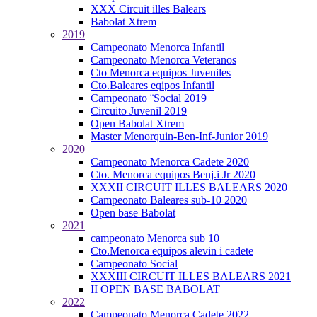
XXX Circuit illes Balears
Babolat Xtrem
2019
Campeonato Menorca Infantil
Campeonato Menorca Veteranos
Cto Menorca equipos Juveniles
Cto.Baleares eqipos Infantil
Campeonato ¨Social 2019
Circuito Juvenil 2019
Open Babolat Xtrem
Master Menorquin-Ben-Inf-Junior 2019
2020
Campeonato Menorca Cadete 2020
Cto. Menorca equipos Benj.i Jr 2020
XXXII CIRCUIT ILLES BALEARS 2020
Campeonato Baleares sub-10 2020
Open base Babolat
2021
campeonato Menorca sub 10
Cto.Menorca equipos alevin i cadete
Campeonato Social
XXXIII CIRCUIT ILLES BALEARS 2021
II OPEN BASE BABOLAT
2022
Campeonato Menorca Cadete 2022