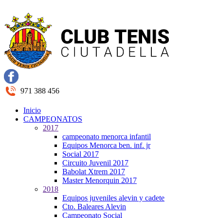
971 388 456
Inicio
CAMPEONATOS
2017
campeonato menorca infantil
Equipos Menorca ben. inf. jr
Social 2017
Circuito Juvenil 2017
Babolat Xtrem 2017
Master Menorquin 2017
2018
Equipos juveniles alevin y cadete
Cto. Baleares Alevin
Campeonato Social