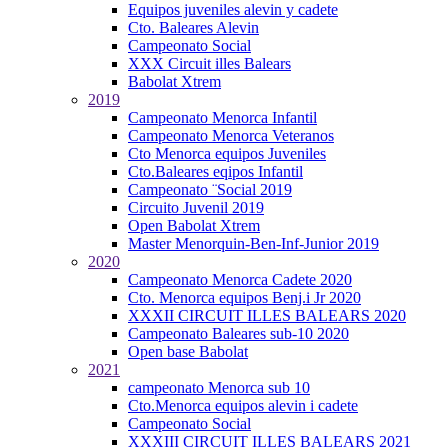
Equipos juveniles alevin y cadete
Cto. Baleares Alevin
Campeonato Social
XXX Circuit illes Balears
Babolat Xtrem
2019
Campeonato Menorca Infantil
Campeonato Menorca Veteranos
Cto Menorca equipos Juveniles
Cto.Baleares eqipos Infantil
Campeonato ¨Social 2019
Circuito Juvenil 2019
Open Babolat Xtrem
Master Menorquin-Ben-Inf-Junior 2019
2020
Campeonato Menorca Cadete 2020
Cto. Menorca equipos Benj.i Jr 2020
XXXII CIRCUIT ILLES BALEARS 2020
Campeonato Baleares sub-10 2020
Open base Babolat
2021
campeonato Menorca sub 10
Cto.Menorca equipos alevin i cadete
Campeonato Social
XXXIII CIRCUIT ILLES BALEARS 2021