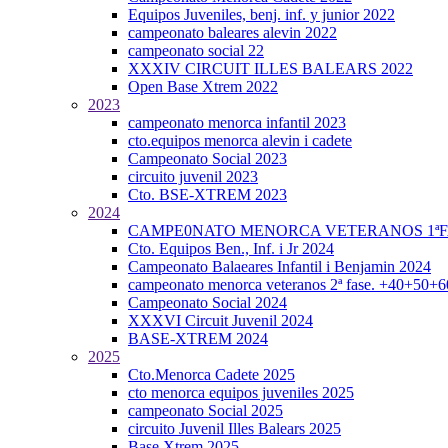
Equipos Juveniles, benj. inf. y junior 2022
campeonato baleares alevin 2022
campeonato social 22
XXXIV CIRCUIT ILLES BALEARS 2022
Open Base Xtrem 2022
2023
campeonato menorca infantil 2023
cto.equipos menorca alevin i cadete
Campeonato Social 2023
circuito juvenil 2023
Cto. BSE-XTREM 2023
2024
CAMPE0NATO MENORCA VETERANOS 1ªFA
Cto. Equipos Ben., Inf. i Jr 2024
Campeonato Balaeares Infantil i Benjamin 2024
campeonato menorca veteranos 2ª fase. +40+50+
Campeonato Social 2024
XXXVI Circuit Juvenil 2024
BASE-XTREM 2024
2025
Cto.Menorca Cadete 2025
cto menorca equipos juveniles 2025
campeonato Social 2025
circuito Juvenil Illes Balears 2025
Base Xtrem 2025