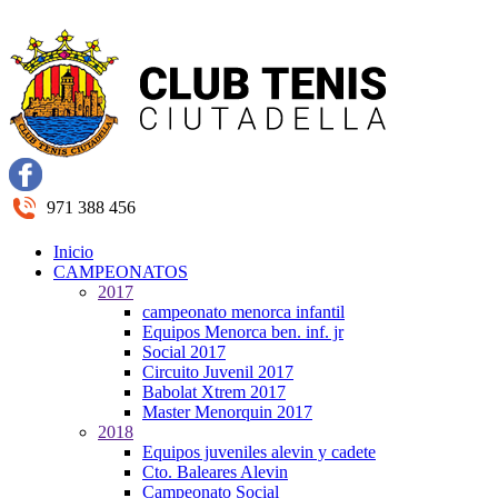
971 388 456
Inicio
CAMPEONATOS
2017
campeonato menorca infantil
Equipos Menorca ben. inf. jr
Social 2017
Circuito Juvenil 2017
Babolat Xtrem 2017
Master Menorquin 2017
2018
Equipos juveniles alevin y cadete
Cto. Baleares Alevin
Campeonato Social