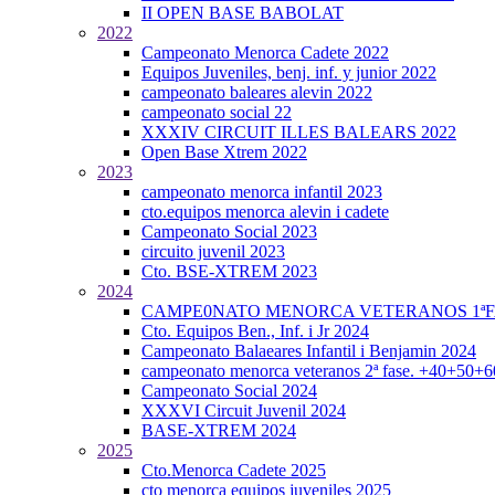
II OPEN BASE BABOLAT
2022
Campeonato Menorca Cadete 2022
Equipos Juveniles, benj. inf. y junior 2022
campeonato baleares alevin 2022
campeonato social 22
XXXIV CIRCUIT ILLES BALEARS 2022
Open Base Xtrem 2022
2023
campeonato menorca infantil 2023
cto.equipos menorca alevin i cadete
Campeonato Social 2023
circuito juvenil 2023
Cto. BSE-XTREM 2023
2024
CAMPE0NATO MENORCA VETERANOS 1ªFA
Cto. Equipos Ben., Inf. i Jr 2024
Campeonato Balaeares Infantil i Benjamin 2024
campeonato menorca veteranos 2ª fase. +40+50+
Campeonato Social 2024
XXXVI Circuit Juvenil 2024
BASE-XTREM 2024
2025
Cto.Menorca Cadete 2025
cto menorca equipos juveniles 2025