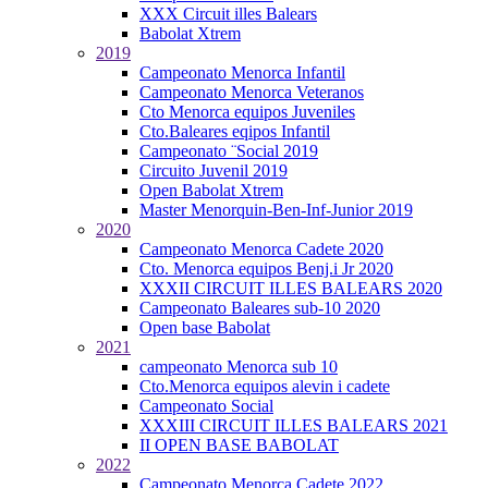
XXX Circuit illes Balears
Babolat Xtrem
2019
Campeonato Menorca Infantil
Campeonato Menorca Veteranos
Cto Menorca equipos Juveniles
Cto.Baleares eqipos Infantil
Campeonato ¨Social 2019
Circuito Juvenil 2019
Open Babolat Xtrem
Master Menorquin-Ben-Inf-Junior 2019
2020
Campeonato Menorca Cadete 2020
Cto. Menorca equipos Benj.i Jr 2020
XXXII CIRCUIT ILLES BALEARS 2020
Campeonato Baleares sub-10 2020
Open base Babolat
2021
campeonato Menorca sub 10
Cto.Menorca equipos alevin i cadete
Campeonato Social
XXXIII CIRCUIT ILLES BALEARS 2021
II OPEN BASE BABOLAT
2022
Campeonato Menorca Cadete 2022