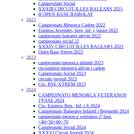
Campeonato Social
XXXIII CIRCUIT ILLES BALEARS 2021
II OPEN BASE BABOLAT
2022
Campeonato Menorca Cadete 2022
Equipos Juveniles, benj. inf. y junior 2022
campeonato baleares alevin 2022
campeonato social 22
XXXIV CIRCUIT ILLES BALEARS 2022
Open Base Xtrem 2022
2023
campeonato menorca infantil 2023
cto.equipos menorca alevin i cadete
Campeonato Social 2023
circuito juvenil 2023
Cto. BSE-XTREM 2023
2024
CAMPE0NATO MENORCA VETERANOS
1ªFASE 2024
Cto. Equipos Ben., Inf. i Jr 2024
Campeonato Balaeares Infantil i Benjamin 2024
campeonato menorca veteranos 2ª fase.
+40+50+60+70
Campeonato Social 2024
XXXVI Circuit Juvenil 2024