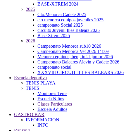
BASE-XTREM 2024
2025
Cto.Menorca Cadete 2025
cto menorca equipos juveniles 2025
campeonato Social 2025
circuito Juvenil Illes Balears 2025
Base Xtrem 2025
2026
Campeonato Menorca sub10 2026
Campeonato Menorca Vet 2026 1ª fase
Menorca equipos, benj. inf. i junior 2026
Campeonato Baleares Alevin y Cadete 2026
campeonato social
XXXVIII CIRCUIT ILLES BALEARS 2026
Escuela deportiva
TENIS PLAYA
TENIS
Monitores Tenis
Escuela Niños
Clases Particulares
Escuela Adultos
GASTRO BAR
INFORMACION
INFO
Ranking