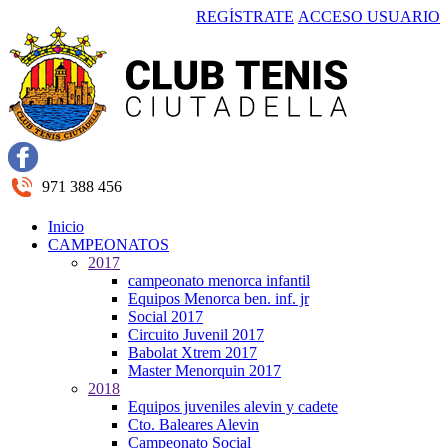
REGÍSTRATE
ACCESO USUARIO
971 388 456
Inicio
CAMPEONATOS
2017
campeonato menorca infantil
Equipos Menorca ben. inf. jr
Social 2017
Circuito Juvenil 2017
Babolat Xtrem 2017
Master Menorquin 2017
2018
Equipos juveniles alevin y cadete
Cto. Baleares Alevin
Campeonato Social