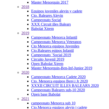
Master Menorquin 2017
2018
Equipos juveniles alevin y cadete
Cto. Baleares Alevin
Campeonato Social
XXX Circuit illes Balears
Babolat Xtrem
2019
Campeonato Menorca Infantil
Campeonato Menorca Veteranos
Cto Menorca equipos Juveniles
Cto.Baleares eqipos Infantil
Campeonato ¨Social 2019
Circuito Juvenil 2019
Open Babolat Xtrem
Master Menorquin-Ben-Inf-Junior 2019
2020
Campeonato Menorca Cadete 2020
Cto. Menorca equipos Benj.i Jr 2020
XXXII CIRCUIT ILLES BALEARS 2020
Campeonato Baleares sub-10 2020
Open base Babolat
2021
campeonato Menorca sub 10
Cto.Menorca equipos alevin i cadete