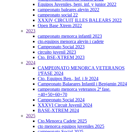
Equipos Juveniles, benj. inf. y junior 2022
campeonato baleares alevin 2022
campeonato social 22
XXXIV CIRCUIT ILLES BALEARS 2022
Open Base Xtrem 2022
2023
campeonato menorca infantil 2023
cto.equipos menorca alevin i cadete
Campeonato Social 2023
circuito juvenil 2023
Cto. BSE-XTREM 2023
2024
CAMPE0NATO MENORCA VETERANOS
1ªFASE 2024
Cto. Equipos Ben., Inf. i Jr 2024
Campeonato Balaeares Infantil i Benjamin 2024
campeonato menorca veteranos 2ª fase.
+40+50+60+70
Campeonato Social 2024
XXXVI Circuit Juvenil 2024
BASE-XTREM 2024
2025
Cto.Menorca Cadete 2025
cto menorca equipos juveniles 2025
campeonato Social 2025