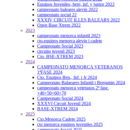
Equipos Juveniles, benj. inf. y junior 2022
campeonato baleares alevin 2022
campeonato social 22
XXXIV CIRCUIT ILLES BALEARS 2022
Open Base Xtrem 2022
2023
campeonato menorca infantil 2023
cto.equipos menorca alevin i cadete
Campeonato Social 2023
circuito juvenil 2023
Cto. BSE-XTREM 2023
2024
CAMPE0NATO MENORCA VETERANOS
1ªFASE 2024
Cto. Equipos Ben., Inf. i Jr 2024
Campeonato Balaeares Infantil i Benjamin 2024
campeonato menorca veteranos 2ª fase.
+40+50+60+70
Campeonato Social 2024
XXXVI Circuit Juvenil 2024
BASE-XTREM 2024
2025
Cto.Menorca Cadete 2025
cto menorca equipos juveniles 2025
campeonato Social 2025