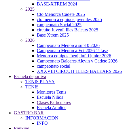
BASE-XTREM 2024
2025
Cto.Menorca Cadete 2025
cto menorca equipos juveniles 2025
campeonato Social 2025
circuito Juvenil Illes Balears 2025
Base Xtrem 2025
2026
Campeonato Menorca sub10 2026
Campeonato Menorca Vet 2026 1ª fase
Menorca equipos, benj. inf. i junior 2026
Campeonato Baleares Alevin y Cadete 2026
campeonato social
XXXVIII CIRCUIT ILLES BALEARS 2026
Escuela deportiva
TENIS PLAYA
TENIS
Monitores Tenis
Escuela Niños
Clases Particulares
Escuela Adultos
GASTRO BAR
INFORMACION
INFO
Ranking