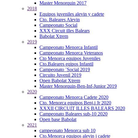
Master Menorquin 2017
2018
Equipos juveniles alevin y cadete
Cto. Baleares Alevin
Campeonato Social
XXX Circuit illes Balears
Babolat Xtrem
2019
Campeonato Menorca Infantil
Campeonato Menorca Veteranos
Cto Menorca equipos Juveniles
Cto.Baleares eqipos Infantil
Campeonato ¨Social 2019
Circuito Juvenil 2019
Open Babolat Xtrem
Master Menorquin-Ben-Inf-Junior 2019
2020
Campeonato Menorca Cadete 2020
Cto. Menorca equipos Benj.i Jr 2020
XXXII CIRCUIT ILLES BALEARS 2020
Campeonato Baleares sub-10 2020
Open base Babolat
2021
campeonato Menorca sub 10
Cto.Menorca equipos alevin i cadete