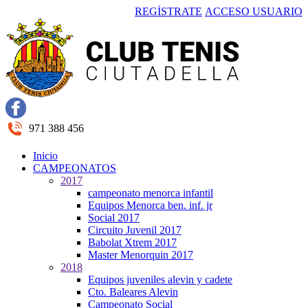
REGÍSTRATE
ACCESO USUARIO
971 388 456
Inicio
CAMPEONATOS
2017
campeonato menorca infantil
Equipos Menorca ben. inf. jr
Social 2017
Circuito Juvenil 2017
Babolat Xtrem 2017
Master Menorquin 2017
2018
Equipos juveniles alevin y cadete
Cto. Baleares Alevin
Campeonato Social