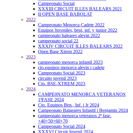
Campeonato Social
XXXIII CIRCUIT ILLES BALEARS 2021
II OPEN BASE BABOLAT
2022
Campeonato Menorca Cadete 2022
Equipos Juveniles, benj. inf. y junior 2022
campeonato baleares alevin 2022
campeonato social 22
XXXIV CIRCUIT ILLES BALEARS 2022
Open Base Xtrem 2022
2023
campeonato menorca infantil 2023
cto.equipos menorca alevin i cadete
Campeonato Social 2023
circuito juvenil 2023
Cto. BSE-XTREM 2023
2024
CAMPE0NATO MENORCA VETERANOS
1ªFASE 2024
Cto. Equipos Ben., Inf. i Jr 2024
Campeonato Balaeares Infantil i Benjamin 2024
campeonato menorca veteranos 2ª fase.
+40+50+60+70
Campeonato Social 2024
XXXVI Circuit Juvenil 2024