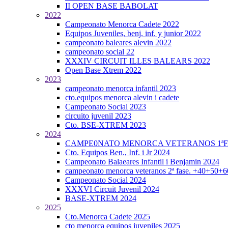
II OPEN BASE BABOLAT
2022
Campeonato Menorca Cadete 2022
Equipos Juveniles, benj. inf. y junior 2022
campeonato baleares alevin 2022
campeonato social 22
XXXIV CIRCUIT ILLES BALEARS 2022
Open Base Xtrem 2022
2023
campeonato menorca infantil 2023
cto.equipos menorca alevin i cadete
Campeonato Social 2023
circuito juvenil 2023
Cto. BSE-XTREM 2023
2024
CAMPE0NATO MENORCA VETERANOS 1ªFA
Cto. Equipos Ben., Inf. i Jr 2024
Campeonato Balaeares Infantil i Benjamin 2024
campeonato menorca veteranos 2ª fase. +40+50+
Campeonato Social 2024
XXXVI Circuit Juvenil 2024
BASE-XTREM 2024
2025
Cto.Menorca Cadete 2025
cto menorca equipos juveniles 2025