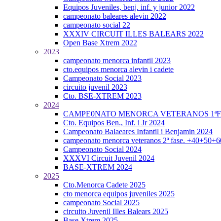
Equipos Juveniles, benj. inf. y junior 2022
campeonato baleares alevin 2022
campeonato social 22
XXXIV CIRCUIT ILLES BALEARS 2022
Open Base Xtrem 2022
2023
campeonato menorca infantil 2023
cto.equipos menorca alevin i cadete
Campeonato Social 2023
circuito juvenil 2023
Cto. BSE-XTREM 2023
2024
CAMPE0NATO MENORCA VETERANOS 1ªFA
Cto. Equipos Ben., Inf. i Jr 2024
Campeonato Balaeares Infantil i Benjamin 2024
campeonato menorca veteranos 2ª fase. +40+50+
Campeonato Social 2024
XXXVI Circuit Juvenil 2024
BASE-XTREM 2024
2025
Cto.Menorca Cadete 2025
cto menorca equipos juveniles 2025
campeonato Social 2025
circuito Juvenil Illes Balears 2025
Base Xtrem 2025