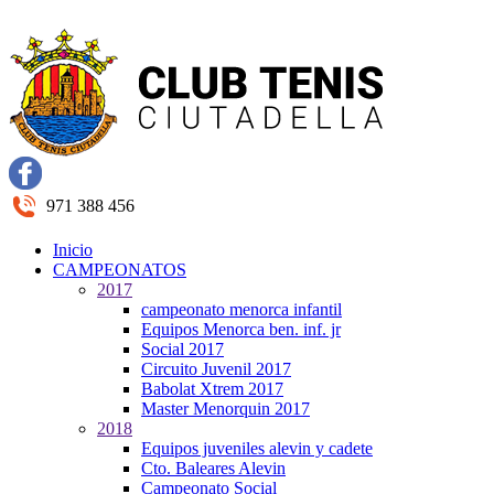
971 388 456
Inicio
CAMPEONATOS
2017
campeonato menorca infantil
Equipos Menorca ben. inf. jr
Social 2017
Circuito Juvenil 2017
Babolat Xtrem 2017
Master Menorquin 2017
2018
Equipos juveniles alevin y cadete
Cto. Baleares Alevin
Campeonato Social