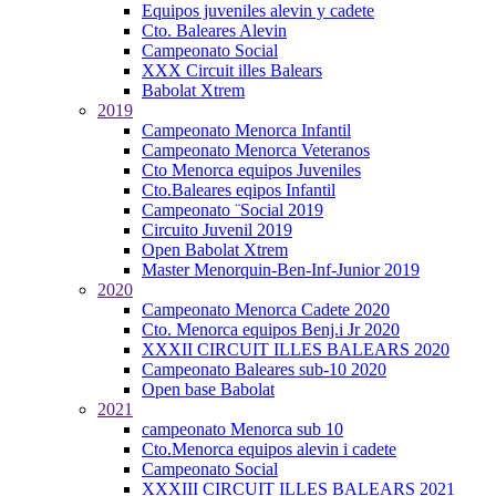
Equipos juveniles alevin y cadete
Cto. Baleares Alevin
Campeonato Social
XXX Circuit illes Balears
Babolat Xtrem
2019
Campeonato Menorca Infantil
Campeonato Menorca Veteranos
Cto Menorca equipos Juveniles
Cto.Baleares eqipos Infantil
Campeonato ¨Social 2019
Circuito Juvenil 2019
Open Babolat Xtrem
Master Menorquin-Ben-Inf-Junior 2019
2020
Campeonato Menorca Cadete 2020
Cto. Menorca equipos Benj.i Jr 2020
XXXII CIRCUIT ILLES BALEARS 2020
Campeonato Baleares sub-10 2020
Open base Babolat
2021
campeonato Menorca sub 10
Cto.Menorca equipos alevin i cadete
Campeonato Social
XXXIII CIRCUIT ILLES BALEARS 2021