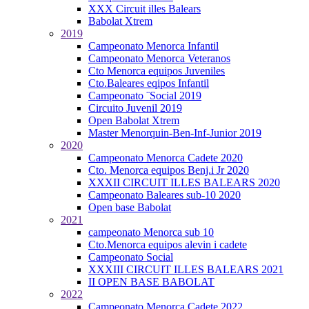
XXX Circuit illes Balears
Babolat Xtrem
2019
Campeonato Menorca Infantil
Campeonato Menorca Veteranos
Cto Menorca equipos Juveniles
Cto.Baleares eqipos Infantil
Campeonato ¨Social 2019
Circuito Juvenil 2019
Open Babolat Xtrem
Master Menorquin-Ben-Inf-Junior 2019
2020
Campeonato Menorca Cadete 2020
Cto. Menorca equipos Benj.i Jr 2020
XXXII CIRCUIT ILLES BALEARS 2020
Campeonato Baleares sub-10 2020
Open base Babolat
2021
campeonato Menorca sub 10
Cto.Menorca equipos alevin i cadete
Campeonato Social
XXXIII CIRCUIT ILLES BALEARS 2021
II OPEN BASE BABOLAT
2022
Campeonato Menorca Cadete 2022