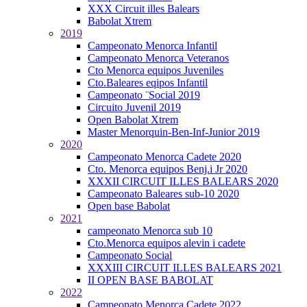
XXX Circuit illes Balears
Babolat Xtrem
2019
Campeonato Menorca Infantil
Campeonato Menorca Veteranos
Cto Menorca equipos Juveniles
Cto.Baleares eqipos Infantil
Campeonato ¨Social 2019
Circuito Juvenil 2019
Open Babolat Xtrem
Master Menorquin-Ben-Inf-Junior 2019
2020
Campeonato Menorca Cadete 2020
Cto. Menorca equipos Benj.i Jr 2020
XXXII CIRCUIT ILLES BALEARS 2020
Campeonato Baleares sub-10 2020
Open base Babolat
2021
campeonato Menorca sub 10
Cto.Menorca equipos alevin i cadete
Campeonato Social
XXXIII CIRCUIT ILLES BALEARS 2021
II OPEN BASE BABOLAT
2022
Campeonato Menorca Cadete 2022