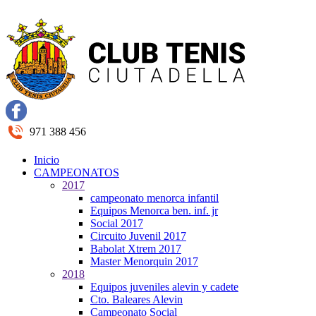
971 388 456
Inicio
CAMPEONATOS
2017
campeonato menorca infantil
Equipos Menorca ben. inf. jr
Social 2017
Circuito Juvenil 2017
Babolat Xtrem 2017
Master Menorquin 2017
2018
Equipos juveniles alevin y cadete
Cto. Baleares Alevin
Campeonato Social