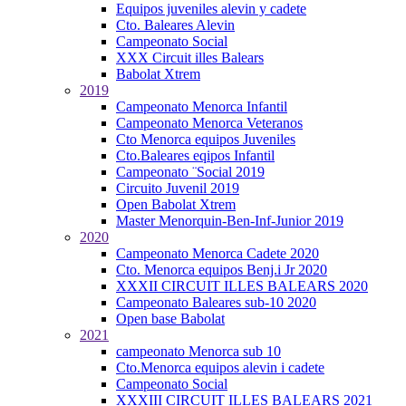
Equipos juveniles alevin y cadete
Cto. Baleares Alevin
Campeonato Social
XXX Circuit illes Balears
Babolat Xtrem
2019
Campeonato Menorca Infantil
Campeonato Menorca Veteranos
Cto Menorca equipos Juveniles
Cto.Baleares eqipos Infantil
Campeonato ¨Social 2019
Circuito Juvenil 2019
Open Babolat Xtrem
Master Menorquin-Ben-Inf-Junior 2019
2020
Campeonato Menorca Cadete 2020
Cto. Menorca equipos Benj.i Jr 2020
XXXII CIRCUIT ILLES BALEARS 2020
Campeonato Baleares sub-10 2020
Open base Babolat
2021
campeonato Menorca sub 10
Cto.Menorca equipos alevin i cadete
Campeonato Social
XXXIII CIRCUIT ILLES BALEARS 2021