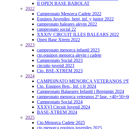
II OPEN BASE BABOLAT
2022
Campeonato Menorca Cadete 2022
Equipos Juveniles, benj. inf. y junior 2022
campeonato baleares alevin 2022
campeonato social 22
XXXIV CIRCUIT ILLES BALEARS 2022
Open Base Xtrem 2022
2023
campeonato menorca infantil 2023
cto.equipos menorca alevin i cadete
Campeonato Social 2023
circuito juvenil 2023
Cto. BSE-XTREM 2023
2024
CAMPE0NATO MENORCA VETERANOS 1ªFA
Cto. Equipos Ben., Inf. i Jr 2024
Campeonato Balaeares Infantil i Benjamin 2024
campeonato menorca veteranos 2ª fase. +40+50+
Campeonato Social 2024
XXXVI Circuit Juvenil 2024
BASE-XTREM 2024
2025
Cto.Menorca Cadete 2025
cto menorca equipos juveniles 2025