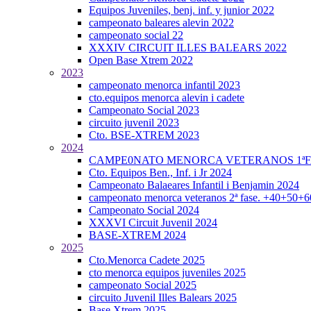
Equipos Juveniles, benj. inf. y junior 2022
campeonato baleares alevin 2022
campeonato social 22
XXXIV CIRCUIT ILLES BALEARS 2022
Open Base Xtrem 2022
2023
campeonato menorca infantil 2023
cto.equipos menorca alevin i cadete
Campeonato Social 2023
circuito juvenil 2023
Cto. BSE-XTREM 2023
2024
CAMPE0NATO MENORCA VETERANOS 1ªFA
Cto. Equipos Ben., Inf. i Jr 2024
Campeonato Balaeares Infantil i Benjamin 2024
campeonato menorca veteranos 2ª fase. +40+50+
Campeonato Social 2024
XXXVI Circuit Juvenil 2024
BASE-XTREM 2024
2025
Cto.Menorca Cadete 2025
cto menorca equipos juveniles 2025
campeonato Social 2025
circuito Juvenil Illes Balears 2025
Base Xtrem 2025