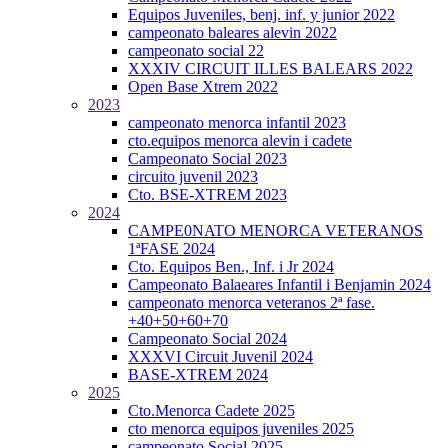
Equipos Juveniles, benj. inf. y junior 2022
campeonato baleares alevin 2022
campeonato social 22
XXXIV CIRCUIT ILLES BALEARS 2022
Open Base Xtrem 2022
2023
campeonato menorca infantil 2023
cto.equipos menorca alevin i cadete
Campeonato Social 2023
circuito juvenil 2023
Cto. BSE-XTREM 2023
2024
CAMPE0NATO MENORCA VETERANOS
1ªFASE 2024
Cto. Equipos Ben., Inf. i Jr 2024
Campeonato Balaeares Infantil i Benjamin 2024
campeonato menorca veteranos 2ª fase.
+40+50+60+70
Campeonato Social 2024
XXXVI Circuit Juvenil 2024
BASE-XTREM 2024
2025
Cto.Menorca Cadete 2025
cto menorca equipos juveniles 2025
campeonato Social 2025