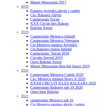
Master Menorquin 2017
2018
Equipos juveniles alevin y cadete
Cto. Baleares Alevin
Campeonato Social
XXX Circuit illes Balears
Babolat Xtrem
2019
Campeonato Menorca Infantil
Campeonato Menorca Veteranos
Cto Menorca equipos Juveniles
Cto.Baleares eqipos Infantil
Campeonato ¨Social 2019
Circuito Juvenil 2019
Open Babolat Xtrem
Master Menorquin-Ben-Inf-Junior 2019
2020
Campeonato Menorca Cadete 2020
Cto. Menorca equipos Benj.i Jr 2020
XXXII CIRCUIT ILLES BALEARS 2020
Campeonato Baleares sub-10 2020
Open base Babolat
2021
campeonato Menorca sub 10
Cto.Menorca equipos alevin i cadete