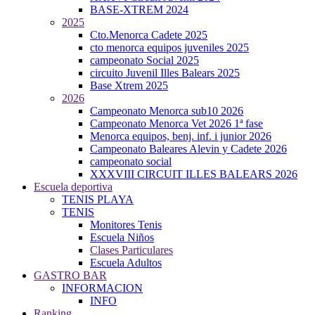
BASE-XTREM 2024
2025
Cto.Menorca Cadete 2025
cto menorca equipos juveniles 2025
campeonato Social 2025
circuito Juvenil Illes Balears 2025
Base Xtrem 2025
2026
Campeonato Menorca sub10 2026
Campeonato Menorca Vet 2026 1ª fase
Menorca equipos, benj. inf. i junior 2026
Campeonato Baleares Alevin y Cadete 2026
campeonato social
XXXVIII CIRCUIT ILLES BALEARS 2026
Escuela deportiva
TENIS PLAYA
TENIS
Monitores Tenis
Escuela Niños
Clases Particulares
Escuela Adultos
GASTRO BAR
INFORMACION
INFO
Ranking