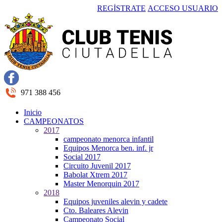
REGÍSTRATE
ACCESO USUARIO
971 388 456
Inicio
CAMPEONATOS
2017
campeonato menorca infantil
Equipos Menorca ben. inf. jr
Social 2017
Circuito Juvenil 2017
Babolat Xtrem 2017
Master Menorquin 2017
2018
Equipos juveniles alevin y cadete
Cto. Baleares Alevin
Campeonato Social