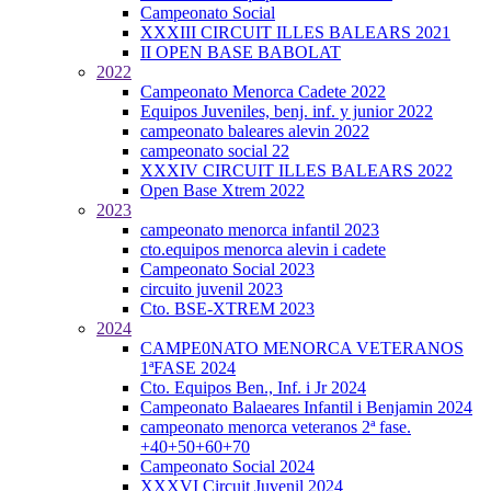
Campeonato Social
XXXIII CIRCUIT ILLES BALEARS 2021
II OPEN BASE BABOLAT
2022
Campeonato Menorca Cadete 2022
Equipos Juveniles, benj. inf. y junior 2022
campeonato baleares alevin 2022
campeonato social 22
XXXIV CIRCUIT ILLES BALEARS 2022
Open Base Xtrem 2022
2023
campeonato menorca infantil 2023
cto.equipos menorca alevin i cadete
Campeonato Social 2023
circuito juvenil 2023
Cto. BSE-XTREM 2023
2024
CAMPE0NATO MENORCA VETERANOS
1ªFASE 2024
Cto. Equipos Ben., Inf. i Jr 2024
Campeonato Balaeares Infantil i Benjamin 2024
campeonato menorca veteranos 2ª fase.
+40+50+60+70
Campeonato Social 2024
XXXVI Circuit Juvenil 2024